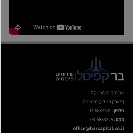
אברהם פצ׳ורניק 7
(פארק המדע) נס ציונה
טלפון:
03-6883331
פקס:
03-6883325
office@barcapital.co.il