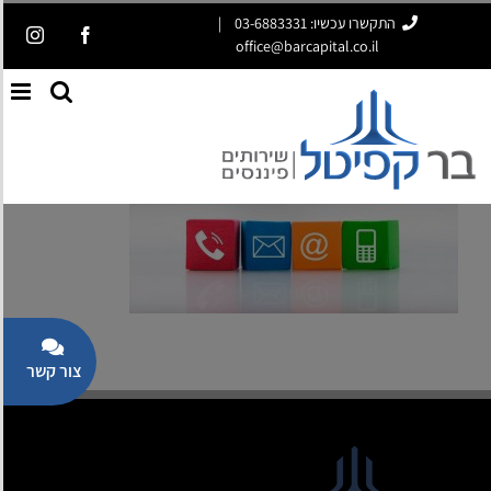
לג
התקשרו עכשיו: 03-6883331
|
gram
Facebook
תוכן
office@barcapital.co.il
פתח סרגל נגישות
oggle
iding
Bar
Area