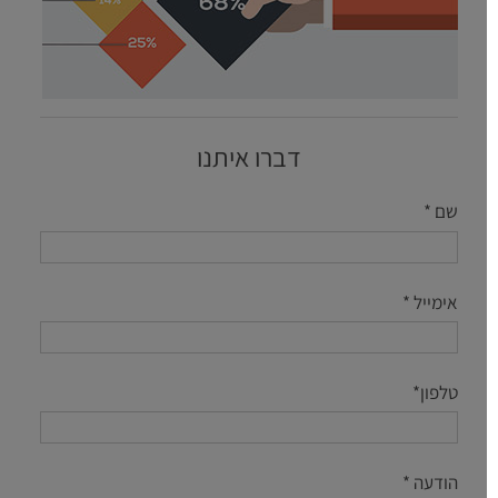
דברו איתנו
שם *
אימייל *
טלפון*
הודעה *