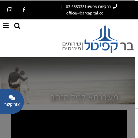
ג
התקשרו עכשיו: 03-6883331
|
tagram
Facebook
office@barcapital.co.il
וכן
פתח סרגל נגישות
משכנתא לגיל הזהב
oggle
iding
Bar
Area