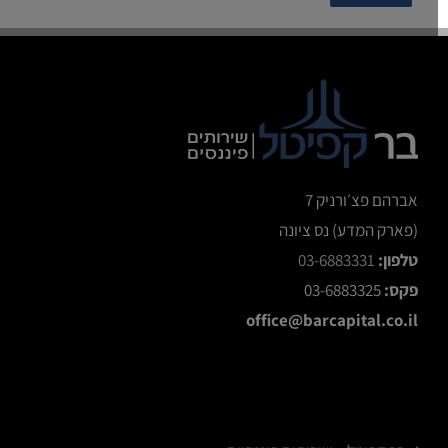
אברהם פצ׳ורניק 7
(פארק המדע) נס ציונה
טלפון:
03-6883331
פקס:
03-6883325
office@barcapital.co.il