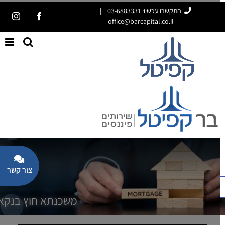
ג
התקשרו עכשיו: 03-6883331
|
tagram
Facebook
office@barcapital.co.il
וכן
פתח סרגל נגישות
oggle
iding
משכנתא חוץ בנקאי
Bar
Area