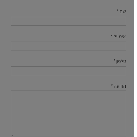
שם *
אימייל *
טלפון*
הודעה *