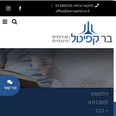
ג
התקשרו עכשיו: 03-6883331
|
tagram
Facebook
office@barcapital.co.il
וכן
פתח סרגל נגישות
מאמרים
oggle
הלוואות
iding
משכנתא
Bar
– כבר
Area