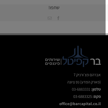
–
כבר
שתפו!
לא
צריך
Facebook
כתובת
טובות
דואר
אלקטרוני
מהבנק
אברהם פצ׳ורניק 7
(פארק המדע) נס ציונה
טלפון:
03-6883331
פקס:
03-6883325
office@barcapital.co.il