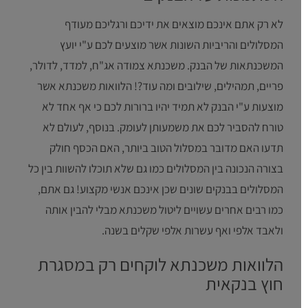
לא רק אתם אינכם מוצאים את ידיכם ורגליכם מעודף
המסלולים והריביות השונות אשר מוצעים לכם ע"י יועץ
המשכנתאות של הבנק. משכנתא צמודה אג"ח, למדד, לדולר,
פריים, תמהילים, שילובים ומה עוד?! הלוואות משכנתא אשר
מוצעות ע"י הבנק לא תמיד יהיו ברורות לכם כי אף אחד לא
טורח להסביר לכם את משמעותן לעומק. בנוסף, לעולם לא
תדעו האם מדובר במסלול הטוב ביותר, האם הכסף חולק
בצורה הנכונה בין המסלולים כמו גם שלא תוכלו להשוות בין כל
המסלולים בבנקים שונים שכן אינכם אנשי מקצוע! גם אתם,
כמו רבים אחרים עשויים ליטול משכנתא מבלי להבין אותה
ולאבד אלפי ואף עשרות אלפי שקלים בשנה.
הלוואות משכנתא לוקחים רק במסגרת
חוץ בנקאית