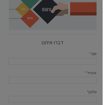
דברו איתנו
שם *
אימייל *
טלפון*