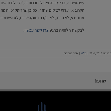
עצמאיים, עובדי מדינה ואפילו חברות בע"מ כולם זכאים 
הקרוב אין עדות לצ'קים שחזרו. כמובן שהדיסקרטיות פה
אחד ידע, לא הבנק, לא בן/בת הזוג/הילדים, לא השותפים
לבקשת הלוואה ברגע
צרו קשר עכשיו!
על
פברואר 23rd, 2015
|
כללי
|
סגור לתגובות
הלוואות
ברגע-
מתי
שרק
תרצו
שתפו!