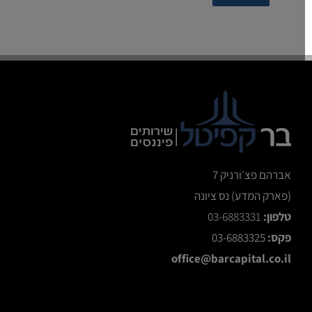
אברהם פצ׳ורניק 7
(פארק המדע) נס ציונה
טלפון:
03-6883331
פקס:
03-6883325
office@barcapital.co.il