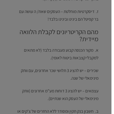
ז. דיסקרטיות מוחלטת – העסקים שאת/ ה עושה עם
בר קפיטל הם בינינו ובינינו בלבד!
מהם הקריטריונים לקבלת הלוואה
מיידית?
א. מקור הכנסה קבוע מעבודה בלבד (לא מתאים
למקבלי קצבאות ביטוח לאומי).
שכירים – יש להציג 3 תלושי שכר אחרונים, עם וותק
מינימאלי של שנה.
עצמאים – יש להציג 3 דוחות מע"מ אחרונים (וותק
מינימאלי של העסק הוא שנתיים).
ב. חשבון בנק תקין ומסודר ללא החזרים של צ'קים או