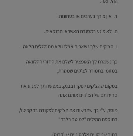
ההלוואה.
ד. אין צורך בערבים או בטחונות!
ה. לא פוגע במסגרת האשראי הבנקאית.
ו. הצ'קים שלך נשארים אצלנו ולא מתגלגלים הלאה –
כך נשמרת לך האופציה לשלם את החזרי ההלוואה
במזומן בתמורה לצ'קים שמסרת,
במקום שהצ'קים יופקדו בבנק. באפשרותך למנוע את
סחירותם של הצ'קים אותם אתה
מוסר, ע"י כך שתרשום את הצ'קים לפקודת בר קפיטל,
בתוספת המילים "למוטב בלבד"
בתוך שני קווים אלכסוניים // (קרוס).