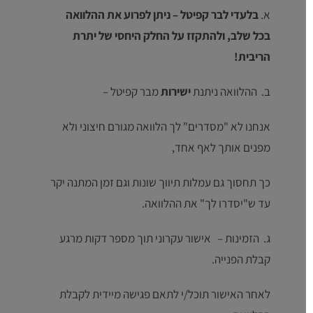
א.
בלעדי לבר קפיטל –
ניתן לפרוע את ההלוואה
בכל שלב,
ולהתקזז על החלק היחסי של יתרת
הריבית!
ב. ההלוואה ניתנת
ישירות
מבר קפיטל –
אנחנו לא "מסדרים" לך הלוואה מגורם חיצוני ולא
מפנים אותך לאף אחד,
כך תחסוך גם עמלות תיווך שונות וגם זמן המתנה יקר
עד ש"יסדרו לך" את ההלוואה.
ג. הזמינות – אישור עקרוני תוך מספר דקות מרגע
קבלת הפנייה.
לאחר האישור תוכל/י לתאם פגישה מיידית לקבלת