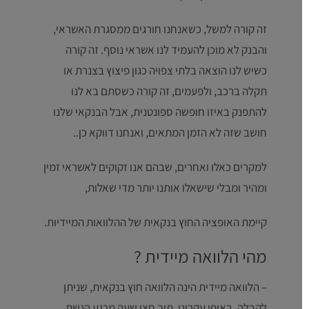
זה קורה למשל, כשאנחנו חורגים ממסגרת האשראי,
והבנק לא מוכן להעמיד לנו אשראי נוסף. זה קורה
כשיש לנו הוצאה בלתי צפויה כגון פיצוץ בצנרת או
תקלה ברכב, ולפעמים, זה קורה כשסתם בא לנו
להתפנק באיזו חופשה ספונטנית, אבל הבנקאי שלנו
חושב שזה לא הזמן המתאים, ואנחנו דווקא כן..
למקרים כאלו ואחרים, שבהם אנו זקוקים לאשראי זמין
ומהיר ומבלי שישאלו אותנו יותר מדי שאלות,
קיימת האופציה החוץ בנקאית של ההלוואות המיידיות.
מהי הלוואה מיידית ?
– הלוואה מיידית הינה הלוואה חוץ בנקאית, שניתן
לקבלה, באופן עקרוני, תוך חצי שעה מרגע הגשת