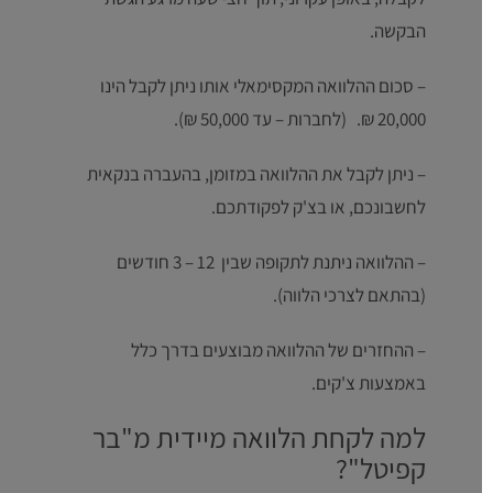
הבקשה.
– סכום ההלוואה המקסימאלי אותו ניתן לקבל הינו
20,000 ₪. (לחברות – עד 50,000 ₪).
– ניתן לקבל את ההלוואה במזומן, בהעברה בנקאית
לחשבונכם, או בצ'ק לפקודתכם.
– ההלוואה ניתנת לתקופה שבין 12 – 3 חודשים
(בהתאם לצרכי הלווה).
– ההחזרים של ההלוואה מבוצעים בדרך כלל
באמצעות צ'קים.
למה לקחת הלוואה מיידית מ"בר
קפיטל"?