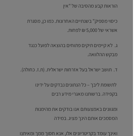
הוראות קבע מהסיבה של "אין
כיסוי מספיק" בשנתיים האחרונות. כמו כן, מסגרת
אשראי של 5,000 ₪ לפחות.
ג. לא קיימים תיקים פתוחים בהוצאה לפועל כנגד
מבקש ההלוואה.
ד. תושב ישראל בעל אזרחות ישראלית. (ת.ז. כחולה).
לתשומת ליבך – כל הנתונים נבדקים על ידינו
בקפידה. ברשותנו מאגרי מידע רבים
ומגוונים באמצעותם אנו בודקים את מהימנות
המסמכים אותם הינך מציג. במידה
ואינך עומד בקריטריונים אלו, אנא חסוך ממך ומאיתנו