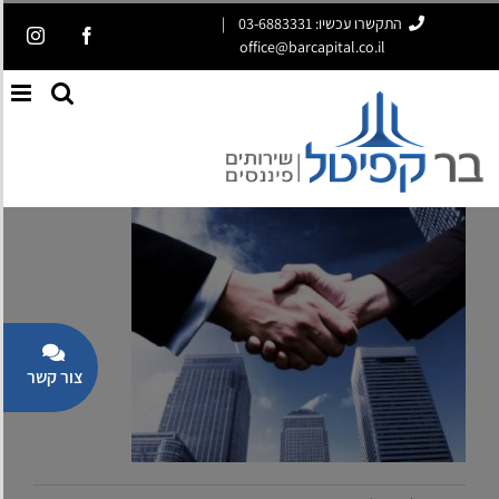
לג
התקשרו עכשיו: 03-6883331
|
gram
Facebook
תוכן
office@barcapital.co.il
פתח סרגל נגישות
oggle
iding
Bar
Area