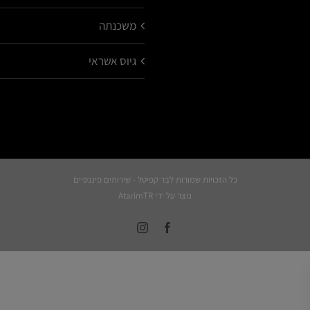
משכנתה
גיוס אשראי
כל הזכויות שמורות לבר קפיטל - שירותים פיננסיים
נוצר על ידי
AtarimTR
Instagram
Facebook