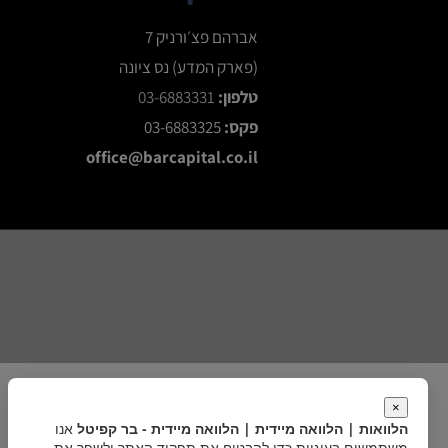
אברהם פצ׳ורניק 7
(פארק המדע) נס ציונה
טלפון:
03-6883331
פקס:
03-6883325
office@barcapital.co.il
×
הלוואות | הלוואה מיידית | הלוואה מיידית - בר קפיטל
אנו
משתמשים בעוגיות כדי להבטיח את תפקוד האתר ולשפר את